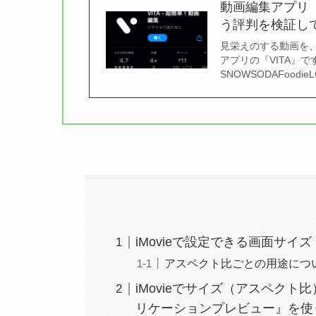
動画編集アプリ『
う評判を検証し
見栄えのする動画を
アプリの『VITA』
SNOWSODAFoodie
iMovieで設定できる画面サイ
アスペクト比ごとの用途につ
iMovieでサイズ（アスペク
リケーションプレビュー』を使