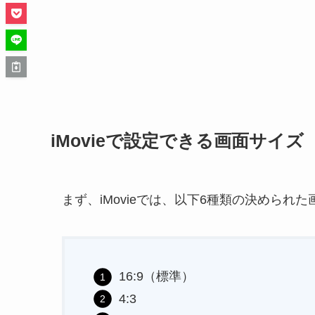
iMovieで設定できる画面サイ
まず、iMovieでは、以下6種類の決めら
16:9（標準）
4:3